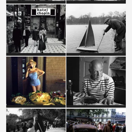
PARIS - SAINT GERMAIN DES
PARIS : OCCUPATION,
PRÉS
LIBÉRATION
PARIS - PASSAGES ET
PAYS ÉTRANGERS -
GALERIES
ANGLETERRE
PAYS ÉTRANGERS - USA
PEINTRES ET SCULPTEURS