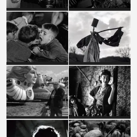
CONCIERGES
DANSE
ENFANTS
EPOUVANTAILS
FÊTES FORAINES
GITANS