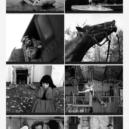
BATEAUX
BISTROTS
CHEMINS DE FER
CHEVAUX
CINÉM'AZÉMA
CINÉMA - ACTEURS