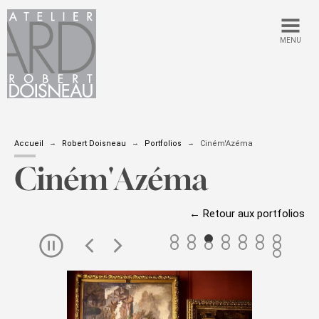
MENU
Accueil
Robert Doisneau
Portfolios
Ciném'Azéma
Ciném'Azéma
← Retour aux portfolios
Passer
le
carousel