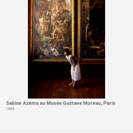
Sa
19
Sabine Azéma au Musée Gustave Moreau, Paris
1985
Continuer