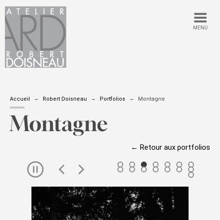
MENU
Accueil
Robert Doisneau
Portfolios
Montagne
Montagne
← Retour aux portfolios
Passer
le
carousel