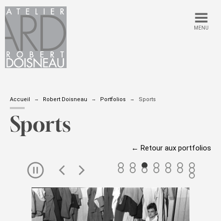
MENU
Accueil
Robert Doisneau
Portfolios
Sports
Sports
← Retour aux portfolios
Passer
le
carousel