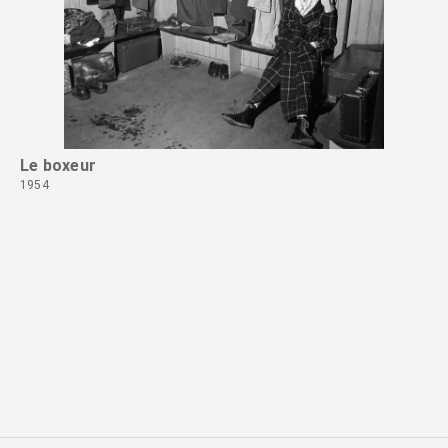
Le boxeur
Ce
1954
19
Continuer